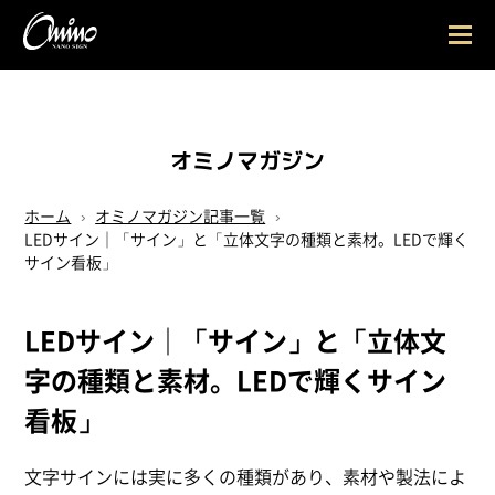
LEDサイン
nanoLEDsign
切文字サイン
nanoMATERIA
オミノマガジン
導光板
nanoLight Panel
NANO SIGNとは
ホーム
オミノマガジン記事一覧
LEDサイン｜「サイン」と「立体文字の種類と素材。LEDで輝く
会社概要
サイン看板」
マガジン
LEDサイン｜「サイン」と「立体文
納入事例
字の種類と素材。LEDで輝くサイン
お見積り
看板」
お問合せ
文字サインには実に多くの種類があり、素材や製法によ