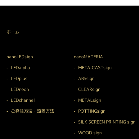
ホーム
nanoLEDsign
nanoMATERIA
LEDalpha
META-CASTsign
LEDplus
ABSsign
LEDneon
CLEARsign
LEDchannel
METALsign
ご発注方法・設置方法
POTTINGsign
SILK SCREEN PRINTING sign
WOOD sign