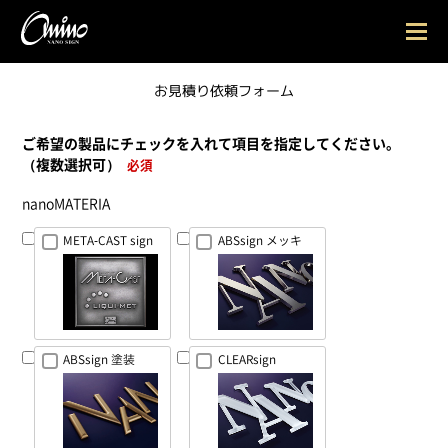
LEDサイン
nanoLEDsign
お見積り依頼フォーム
切文字サイン
nanoMATERIA
ご希望の製品
にチェックを入れて項目を指定してください。
導光板
nanoLight Panel
（複数選択可）
必須
NANO SIGNとは
nanoMATERIA
会社概要
META-CAST sign
ABSsign メッキ
マガジン
納入事例
お見積り
ABSsign 塗装
CLEARsign
お問合せ