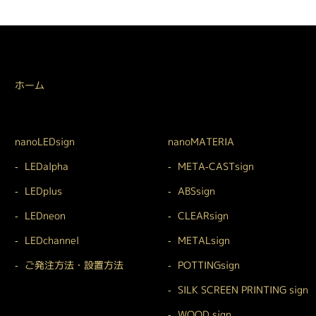
ホーム
nanoLEDsign
nanoMATERIA
LEDalpha
META-CASTsign
LEDplus
ABSsign
LEDneon
CLEARsign
LEDchannel
METALsign
ご発注方法・設置方法
POTTINGsign
SILK SCREEN PRINTING sign
WOOD sign