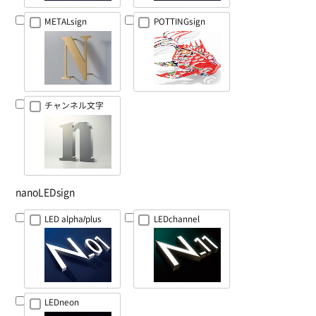
METALsign
POTTINGsign
チャンネル文字
nanoLEDsign
LED alpha/plus
LEDchannel
LEDneon